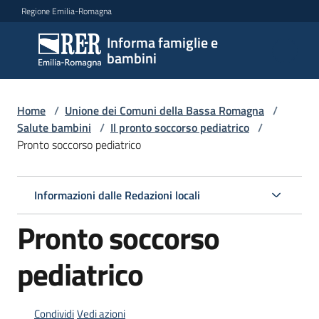
Vai al contenuto
Vai alla navigazione
Vai al footer
Regione Emilia-Romagna
Informa famiglie e
Informa
bambini
famiglie
e
bambini
Home
/
Unione dei Comuni della Bassa Romagna
/
Salute bambini
/
Il pronto soccorso pediatrico
/
Pronto soccorso pediatrico
Argomenti
Informazioni dalle Redazioni locali
Servizi
Pronto soccorso
Centri
pediatrico
per
le
famiglie
Condividi
Vedi azioni