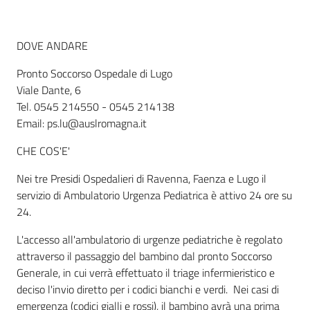
DOVE ANDARE
Informazioni
locali
Pronto Soccorso Ospedale di Lugo
Viale Dante, 6
Tel. 0545 214550 - 0545 214138
Email: ps.lu@auslromagna.it
CHE COS'E'
Newsletter
Nei tre Presidi Ospedalieri di Ravenna, Faenza e Lugo il
servizio di Ambulatorio Urgenza Pediatrica è attivo 24 ore su
24.
L'accesso all'ambulatorio di urgenze pediatriche è regolato
attraverso il passaggio del bambino dal pronto Soccorso
Generale, in cui verrà effettuato il triage infermieristico e
deciso l'invio diretto per i codici bianchi e verdi. Nei casi di
emergenza (codici gialli e rossi), il bambino avrà una prima