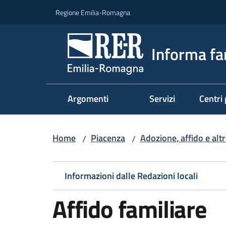
Vai al contenuto
Vai alla navigazione
Vai al footer
Regione Emilia-Romagna
Informa fa
Argomenti
Servizi
Centri 
Home
Piacenza
Adozione, affido e alt
/
/
Informazioni dalle Redazioni locali
Affido familiare