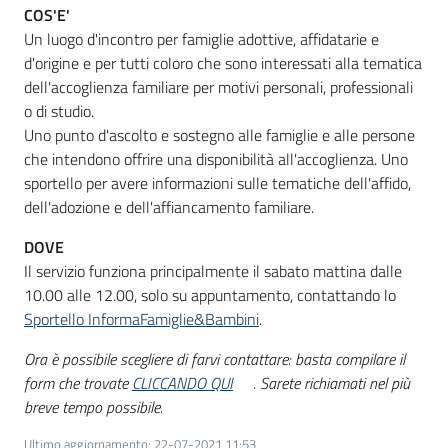
COS'E'
Un luogo d'incontro per famiglie adottive, affidatarie e
d'origine e per tutti coloro che sono interessati alla tematica
Informazioni
dell'accoglienza familiare per motivi personali, professionali
locali
o di studio.
Uno punto d'ascolto e sostegno alle famiglie e alle persone
che intendono offrire una disponibilità all'accoglienza. Uno
sportello per avere informazioni sulle tematiche dell'affido,
dell'adozione e dell'affiancamento familiare.
Newsletter
DOVE
Il servizio funziona principalmente il sabato mattina dalle
10.00 alle 12.00, solo su appuntamento, contattando lo
Sportello InformaFamiglie&Bambini
.
Ora è possibile scegliere di farvi contattare: basta compilare il
form che trovate
CLICCANDO QUI
. Sarete richiamati nel più
breve tempo possibile.
Ultimo aggiornamento
:
22-07-2021 11:53