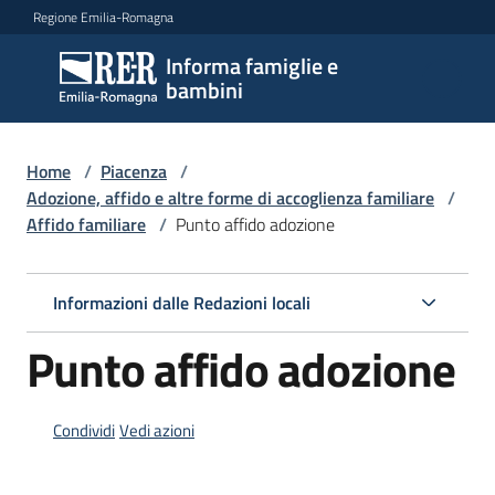
Vai al contenuto
Vai alla navigazione
Vai al footer
Regione Emilia-Romagna
Informa famiglie e
Informa
bambini
famiglie
e
bambini
Home
/
Piacenza
/
Adozione, affido e altre forme di accoglienza familiare
/
Affido familiare
/
Punto affido adozione
Argomenti
Informazioni dalle Redazioni locali
Servizi
Punto affido adozione
Centri
per
Condividi
Vedi azioni
le
famiglie