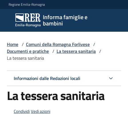
Vai al contenuto
Vai alla navigazione
Vai al footer
Regione Emilia-Romagna
Informa famiglie e
Informa
bambini
famiglie
e
bambini
Home
/
Comuni della Romagna Forlivese
/
Documenti e pratiche
/
La tessera sanitaria
/
La tessera sanitaria
Argomenti
Informazioni dalle Redazioni locali
Servizi
La tessera sanitaria
Centri
per
Condividi
Vedi azioni
le
famiglie