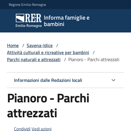
Vai al contenuto
Vai alla navigazione
Vai al footer
Regione Emilia-Romagna
Informa famiglie e
Informa
bambini
famiglie
e
bambini
Home
/
Savena-Idice
/
Attività culturali e ricreative per bambini
/
Parchi naturali e attrezzati
/
Pianoro - Parchi attrezzati
Argomenti
Informazioni dalle Redazioni locali
Servizi
Pianoro - Parchi
Centri
attrezzati
per
le
famiglie
Condividi
Vedi azioni