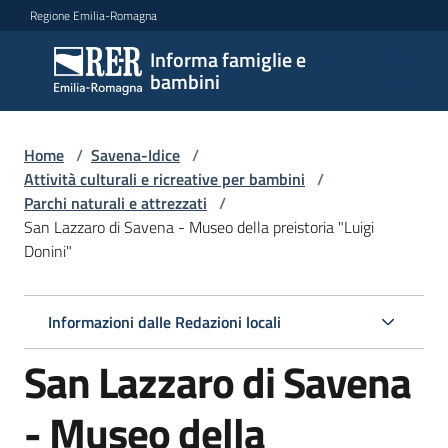
Vai al contenuto
Vai alla navigazione
Vai al footer
Regione Emilia-Romagna
Informa famiglie e
Informa
bambini
famiglie
e
bambini
Home
/
Savena-Idice
/
Attività culturali e ricreative per bambini
/
Parchi naturali e attrezzati
/
San Lazzaro di Savena - Museo della preistoria "Luigi
Argomenti
Donini"
Servizi
Informazioni dalle Redazioni locali
San Lazzaro di Savena
Centri
per
le
- Museo della
famiglie