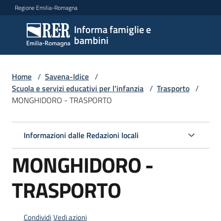
Vai al contenuto
Vai alla navigazione
Vai al footer
Regione Emilia-Romagna
Informa famiglie e
Informa
bambini
famiglie
e
bambini
Home
/
Savena-Idice
/
Scuola e servizi educativi per l'infanzia
/
Trasporto
/
MONGHIDORO - TRASPORTO
Argomenti
Informazioni dalle Redazioni locali
Servizi
MONGHIDORO -
Centri
TRASPORTO
per
le
famiglie
Condividi
Vedi azioni