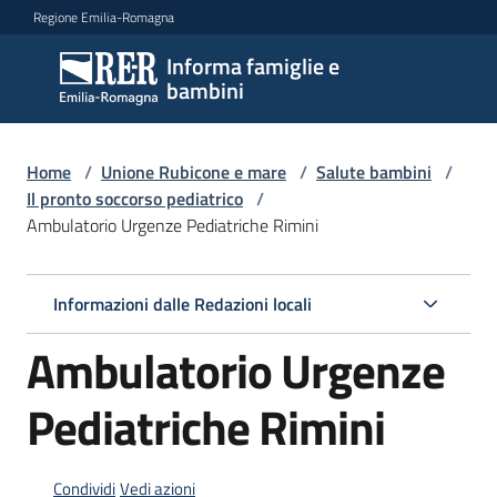
Vai al contenuto
Vai alla navigazione
Vai al footer
Regione Emilia-Romagna
Informa famiglie e
Informa
bambini
famiglie
e
bambini
Home
/
Unione Rubicone e mare
/
Salute bambini
/
Il pronto soccorso pediatrico
/
Ambulatorio Urgenze Pediatriche Rimini
Argomenti
Informazioni dalle Redazioni locali
Servizi
Ambulatorio Urgenze
Centri
Pediatriche Rimini
per
le
famiglie
Condividi
Vedi azioni