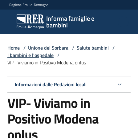
Vai al contenuto
Vai alla navigazione
Vai al footer
Regione Emilia-Romagna
Informa famiglie e
Informa
bambini
famiglie
e
bambini
Home
/
Unione del Sorbara
/
Salute bambini
/
I bambini e l'ospedale
/
VIP- Viviamo in Positivo Modena onlus
Argomenti
Informazioni dalle Redazioni locali
Servizi
VIP- Viviamo in
Centri
Positivo Modena
per
le
onlus
famiglie