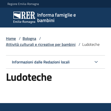
Vai al contenuto
Vai alla navigazione
Vai al footer
Regione Emilia-Romagna
Informa famiglie e
Informa
bambini
famiglie
e
bambini
Home
/
Bologna
/
Attività culturali e ricreative per bambini
/
Ludoteche
Argomenti
Informazioni dalle Redazioni locali
Ludoteche
Servizi
Centri
per
le
famiglie