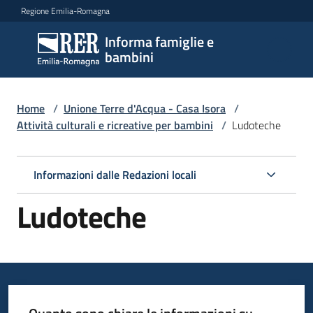
Vai al contenuto
Vai alla navigazione
Vai al footer
Regione Emilia-Romagna
Informa famiglie e
Informa
bambini
famiglie
e
bambini
Home
/
Unione Terre d'Acqua - Casa Isora
/
Attività culturali e ricreative per bambini
/
Ludoteche
Argomenti
Informazioni dalle Redazioni locali
Ludoteche
Servizi
Centri
per
le
famiglie