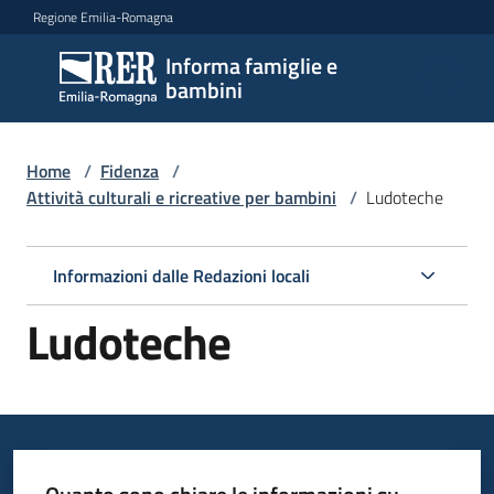
Vai al contenuto
Vai alla navigazione
Vai al footer
Regione Emilia-Romagna
Informa famiglie e
Informa
bambini
famiglie
e
bambini
Home
/
Fidenza
/
Attività culturali e ricreative per bambini
/
Ludoteche
Argomenti
Informazioni dalle Redazioni locali
Ludoteche
Servizi
Centri
per
le
famiglie