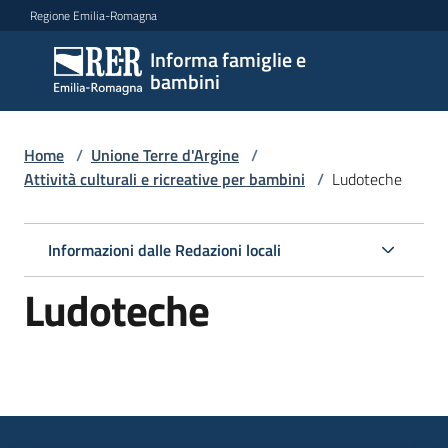
Vai al contenuto
Vai alla navigazione
Vai al footer
Regione Emilia-Romagna
Informa famiglie e
Informa
bambini
famiglie
e
bambini
Home
/
Unione Terre d'Argine
/
Attività culturali e ricreative per bambini
/
Ludoteche
Argomenti
Informazioni dalle Redazioni locali
Ludoteche
Servizi
Centri
per
le
famiglie