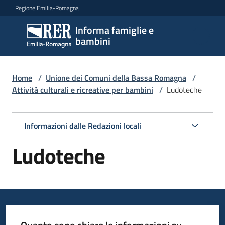
Vai al contenuto
Vai alla navigazione
Vai al footer
Regione Emilia-Romagna
Informa famiglie e
Informa
bambini
famiglie
e
bambini
Home
/
Unione dei Comuni della Bassa Romagna
/
Attività culturali e ricreative per bambini
/
Ludoteche
Argomenti
Informazioni dalle Redazioni locali
Ludoteche
Servizi
Centri
per
le
famiglie