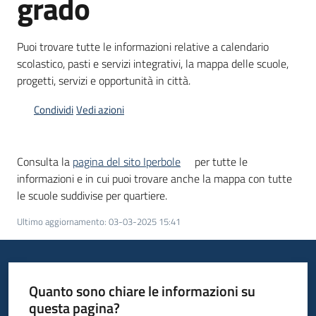
grado
Puoi trovare tutte le informazioni relative a calendario
Informazioni
scolastico, pasti e servizi integrativi, la mappa delle scuole,
locali
progetti, servizi e opportunità in città.
Condividi
Vedi azioni
Consulta la
pagina del sito Iperbole
per tutte le
Newsletter
informazioni e in cui puoi trovare anche la mappa con tutte
le scuole suddivise per quartiere.
Ultimo aggiornamento
:
03-03-2025 15:41
Quanto sono chiare le informazioni su
questa pagina?