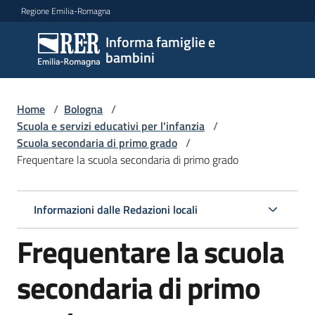
Vai al contenuto
Vai alla navigazione
Vai al footer
Regione Emilia-Romagna
Informa famiglie e
Informa
bambini
famiglie
e
bambini
Home
/
Bologna
/
Scuola e servizi educativi per l'infanzia
/
Scuola secondaria di primo grado
/
Frequentare la scuola secondaria di primo grado
Argomenti
Informazioni dalle Redazioni locali
Servizi
Frequentare la scuola
Centri
per
secondaria di primo
le
famiglie