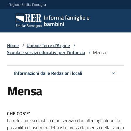
Vai al contenuto
Vai alla navigazione
Vai al footer
Regione Emilia-Romagna
Informa famiglie e
Informa
bambini
famiglie
e
bambini
Home
/
Unione Terre d'Argine
/
Scuola e servizi educativi per l'infanzia
/
Mensa
Argomenti
Informazioni dalle Redazioni locali
Mensa
Servizi
Centri
CHE COS'E'
per
La refezione scolastica è un servizio che offre agli alunni la
le
possibilità di usufruire del pasto presso la mensa della scuola
famiglie