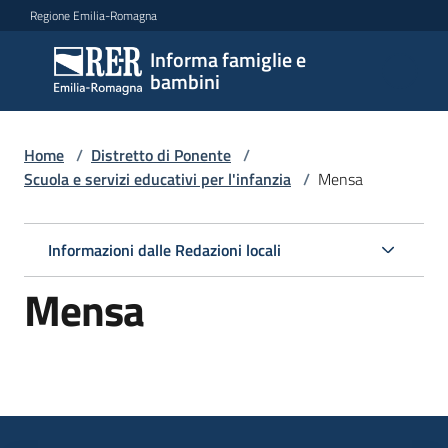
Vai al contenuto
Vai alla navigazione
Vai al footer
Regione Emilia-Romagna
Informa famiglie e
Informa
bambini
famiglie
e
bambini
Home
/
Distretto di Ponente
/
Scuola e servizi educativi per l'infanzia
/
Mensa
Argomenti
Informazioni dalle Redazioni locali
Mensa
Servizi
Centri
per
le
famiglie