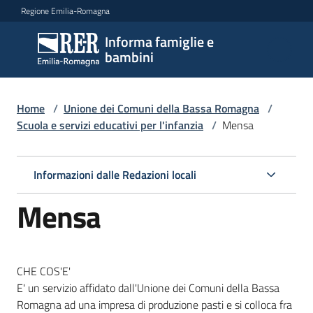
Vai al contenuto
Vai alla navigazione
Vai al footer
Regione Emilia-Romagna
Informa famiglie e
Informa
bambini
famiglie
e
bambini
Home
/
Unione dei Comuni della Bassa Romagna
/
Scuola e servizi educativi per l'infanzia
/
Mensa
Argomenti
Informazioni dalle Redazioni locali
Mensa
Servizi
Centri
CHE COS'E'
per
E' un servizio affidato dall'Unione dei Comuni della Bassa
le
Romagna ad una impresa di produzione pasti e si colloca fra
famiglie