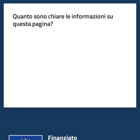
Quanto sono chiare le informazioni su
Informazioni
questa pagina?
locali
Valuta da 1 a 5 stelle
Newsletter