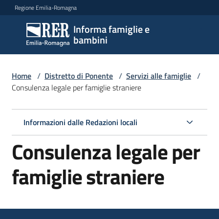
Vai al contenuto
Vai alla navigazione
Vai al footer
Regione Emilia-Romagna
Informa famiglie e
Informa
bambini
famiglie
e
bambini
Home
/
Distretto di Ponente
/
Servizi alle famiglie
/
Consulenza legale per famiglie straniere
Argomenti
Informazioni dalle Redazioni locali
Consulenza legale per
Servizi
Menu selezionato
famiglie straniere
Centri
per
le
famiglie