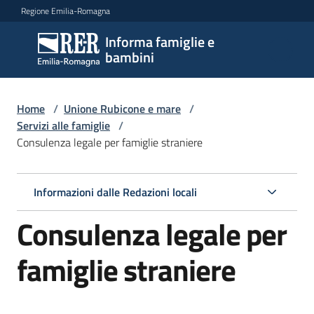
Vai al contenuto
Vai alla navigazione
Vai al footer
Regione Emilia-Romagna
Informa famiglie e
Informa
bambini
famiglie
e
bambini
Home
/
Unione Rubicone e mare
/
Servizi alle famiglie
/
Consulenza legale per famiglie straniere
Argomenti
Informazioni dalle Redazioni locali
Servizi
Consulenza legale per
Menu selezionato
Centri
famiglie straniere
per
le
famiglie