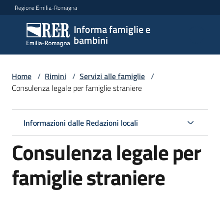
Vai al contenuto
Vai alla navigazione
Vai al footer
Regione Emilia-Romagna
Informa famiglie e
Informa
bambini
famiglie
e
bambini
Home
/
Rimini
/
Servizi alle famiglie
/
Consulenza legale per famiglie straniere
Argomenti
Informazioni dalle Redazioni locali
Consulenza legale per
Servizi
Menu selezionato
famiglie straniere
Centri
per
le
famiglie