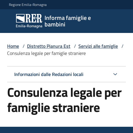
Vai al contenuto
Vai alla navigazione
Vai al footer
Regione Emilia-Romagna
Informa famiglie e
Informa
bambini
famiglie
e
bambini
Home
/
Distretto Pianura Est
/
Servizi alle famiglie
/
Consulenza legale per famiglie straniere
Argomenti
Informazioni dalle Redazioni locali
Consulenza legale per
Servizi
Menu selezionato
famiglie straniere
Centri
per
le
famiglie