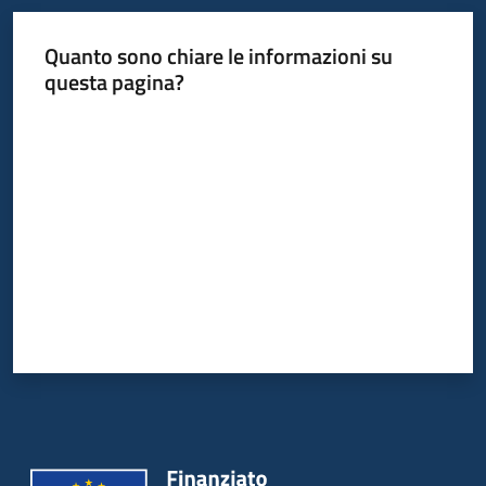
Quanto sono chiare le informazioni su
Informazioni
questa pagina?
locali
Valuta da 1 a 5 stelle
Newsletter