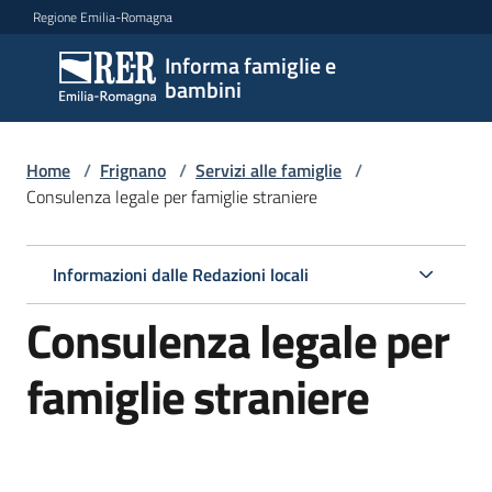
Vai al contenuto
Vai alla navigazione
Vai al footer
Regione Emilia-Romagna
Informa famiglie e
Informa
bambini
famiglie
e
bambini
Home
/
Frignano
/
Servizi alle famiglie
/
Consulenza legale per famiglie straniere
Argomenti
Informazioni dalle Redazioni locali
Consulenza legale per
Servizi
Menu selezionato
famiglie straniere
Centri
per
le
famiglie