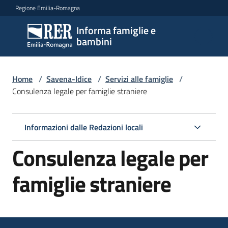
Vai al contenuto
Vai alla navigazione
Vai al footer
Regione Emilia-Romagna
Informa famiglie e
Informa
bambini
famiglie
e
bambini
Home
/
Savena-Idice
/
Servizi alle famiglie
/
Consulenza legale per famiglie straniere
Argomenti
Informazioni dalle Redazioni locali
Consulenza legale per
Servizi
Menu selezionato
famiglie straniere
Centri
per
le
famiglie