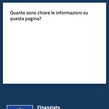
Quanto sono chiare le informazioni su
Informazioni
questa pagina?
locali
Valuta da 1 a 5 stelle
Newsletter