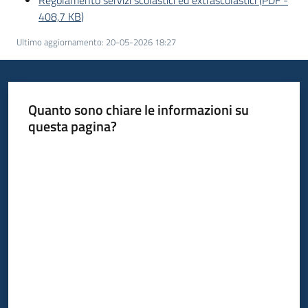
Regolamento servizi scolastici ed extrascolastici
(
PDF
-
408,7 KB
)
Ultimo aggiornamento
:
20-05-2026 18:27
Quanto sono chiare le informazioni su
questa pagina?
Valuta da 1 a 5 stelle