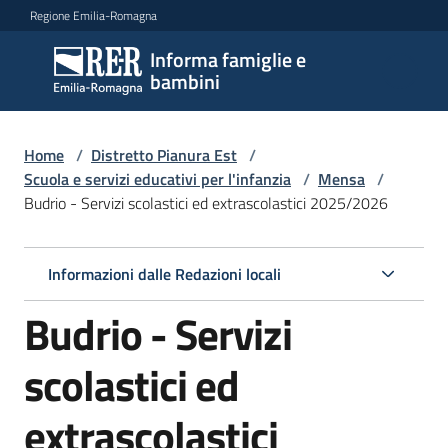
Vai al contenuto
Vai alla navigazione
Vai al footer
Regione Emilia-Romagna
Informa famiglie e
Informa
bambini
famiglie
e
bambini
Home
/
Distretto Pianura Est
/
Scuola e servizi educativi per l'infanzia
/
Mensa
/
Budrio - Servizi scolastici ed extrascolastici 2025/2026
Argomenti
Informazioni dalle Redazioni locali
Servizi
Budrio - Servizi
Centri
scolastici ed
per
le
extrascolastici
famiglie