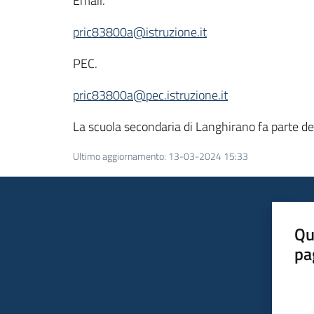
Email.
pric83800a@istruzione.it
PEC.
pric83800a@pec.istruzione.it
La scuola secondaria di Langhirano fa parte de
Ultimo aggiornamento
:
13-03-2024 15:33
Qu
pa
Valut