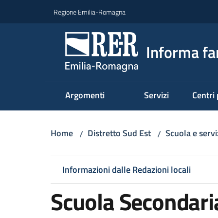
Vai al contenuto
Vai alla navigazione
Vai al footer
Regione Emilia-Romagna
Informa fa
Argomenti
Servizi
Centri 
Home
Distretto Sud Est
Scuola e serviz
/
/
Informazioni dalle Redazioni locali
Scuola Secondari