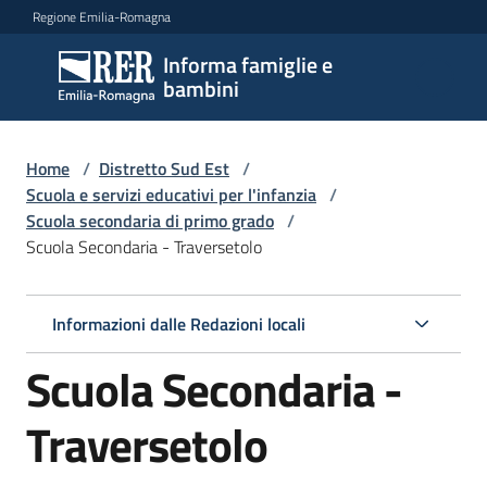
Vai al contenuto
Vai alla navigazione
Vai al footer
Regione Emilia-Romagna
Informa famiglie e
Informa
bambini
famiglie
e
bambini
Home
/
Distretto Sud Est
/
Scuola e servizi educativi per l'infanzia
/
Scuola secondaria di primo grado
/
Scuola Secondaria - Traversetolo
Argomenti
Informazioni dalle Redazioni locali
Servizi
Scuola Secondaria -
Centri
per
Traversetolo
le
famiglie