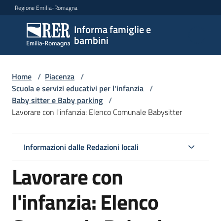
Vai al contenuto
Vai alla navigazione
Vai al footer
Regione Emilia-Romagna
Informa famiglie e
Informa
bambini
famiglie
e
bambini
Home
/
Piacenza
/
Scuola e servizi educativi per l'infanzia
/
Baby sitter e Baby parking
/
Lavorare con l'infanzia: Elenco Comunale Babysitter
Argomenti
Informazioni dalle Redazioni locali
Servizi
Lavorare con
Centri
per
l'infanzia: Elenco
le
famiglie