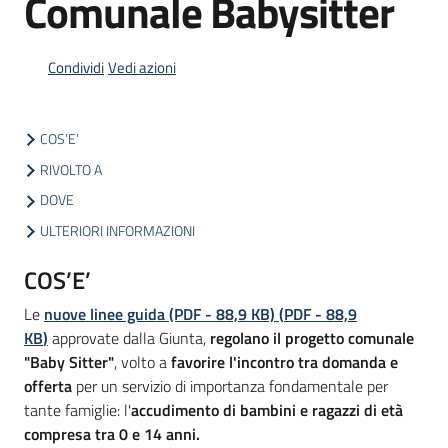
Comunale Babysitter
Condividi
Vedi azioni
Informazioni
locali
COS’E’
RIVOLTO A
DOVE
ULTERIORI INFORMAZIONI
Newsletter
COS’E’
Le
nuove linee guida (PDF - 88,9 KB)
(
PDF
-
88,9
KB
)
approvate dalla Giunta,
regolano il progetto comunale
"Baby Sitter"
, volto a
favorire l'incontro tra domanda e
offerta
per un servizio di importanza fondamentale per
tante famiglie: l'
accudimento di bambini e ragazzi di età
compresa tra 0 e 14 anni.