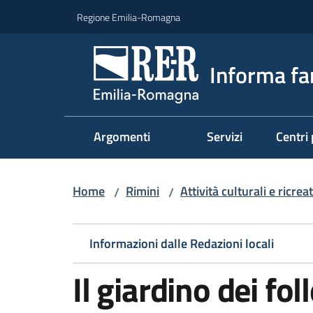
Vai al contenuto
Vai alla navigazione
Vai al footer
Regione Emilia-Romagna
Informa fa
Argomenti
Servizi
Centri 
Home
Rimini
Attività culturali e ricre
/
/
Informazioni dalle Redazioni locali
Il giardino dei foll