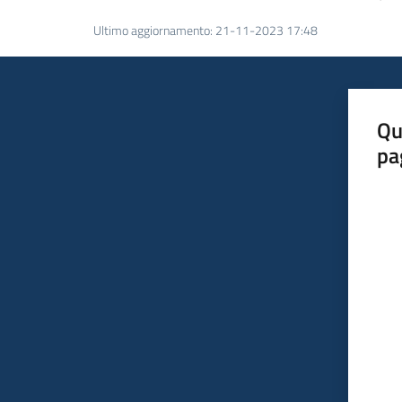
Ultimo aggiornamento
:
21-11-2023 17:48
Qu
pa
Valut