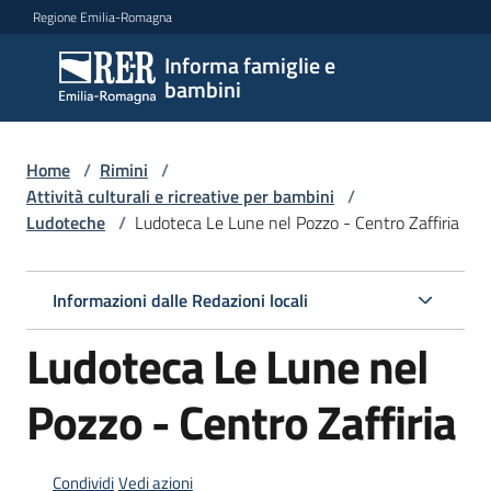
Vai al contenuto
Vai alla navigazione
Vai al footer
Regione Emilia-Romagna
Informa famiglie e
Informa
bambini
famiglie
e
bambini
Home
/
Rimini
/
Attività culturali e ricreative per bambini
/
Ludoteche
/
Ludoteca Le Lune nel Pozzo - Centro Zaffiria
Argomenti
Informazioni dalle Redazioni locali
Servizi
Ludoteca Le Lune nel
Centri
Pozzo - Centro Zaffiria
per
le
famiglie
Condividi
Vedi azioni