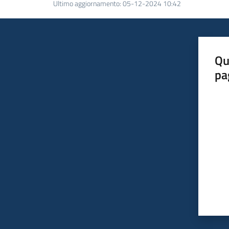
Ultimo aggiornamento
:
05-12-2024 10:42
Qu
pa
Valut