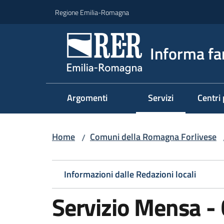
Vai al contenuto
Vai alla navigazione
Vai al footer
Regione Emilia-Romagna
Informa fa
Argomenti
Servizi
Centri 
Menu selezionato
Home
Comuni della Romagna Forlivese
/
Informazioni dalle Redazioni locali
Servizio Mensa -