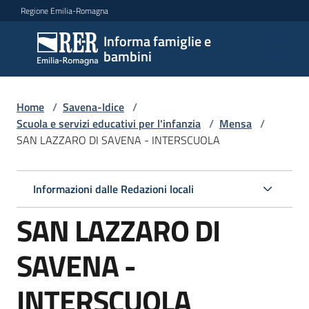
Vai al contenuto
Vai alla navigazione
Vai al footer
Regione Emilia-Romagna
Informa famiglie e
Informa
bambini
famiglie
e
bambini
Home
/
Savena-Idice
/
Scuola e servizi educativi per l'infanzia
/
Mensa
/
SAN LAZZARO DI SAVENA - INTERSCUOLA
Argomenti
Informazioni dalle Redazioni locali
Servizi
SAN LAZZARO DI
Centri
SAVENA -
per
le
INTERSCUOLA
famiglie