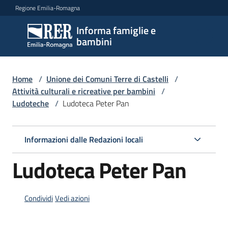
Vai al contenuto
Vai alla navigazione
Vai al footer
Regione Emilia-Romagna
Informa famiglie e
Informa
bambini
famiglie
e
bambini
Home
/
Unione dei Comuni Terre di Castelli
/
Attività culturali e ricreative per bambini
/
Ludoteche
/
Ludoteca Peter Pan
Argomenti
Informazioni dalle Redazioni locali
Servizi
Ludoteca Peter Pan
Centri
per
Condividi
Vedi azioni
le
famiglie