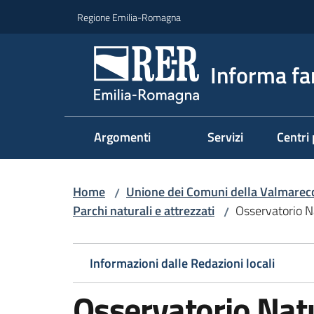
Vai al contenuto
Vai alla navigazione
Vai al footer
Regione Emilia-Romagna
Informa fa
Argomenti
Servizi
Centri 
Home
Unione dei Comuni della Valmarecch
/
Parchi naturali e attrezzati
Osservatorio N
/
Informazioni dalle Redazioni locali
Osservatorio Natu