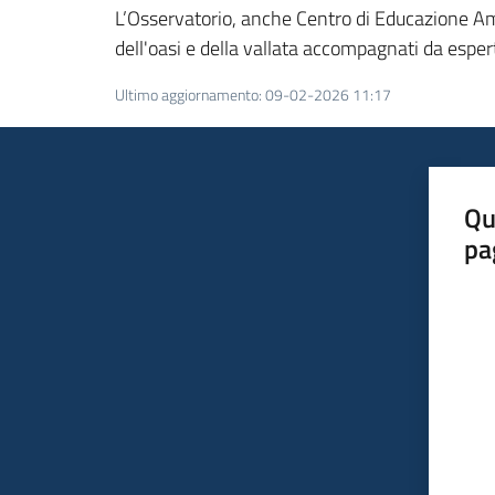
L’Osservatorio, anche Centro di Educazione Ambie
dell'oasi e della vallata accompagnati da esper
Ultimo aggiornamento
:
09-02-2026 11:17
Qu
pa
Valut