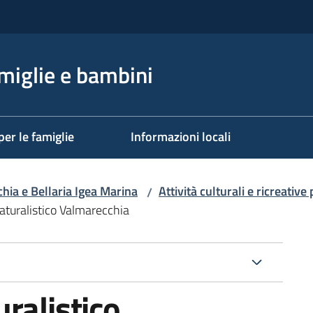
miglie e bambini
per le famiglie
Informazioni locali
ia e Bellaria Igea Marina
Attività culturali e ricreativ
/
aturalistico Valmarecchia
ralistico