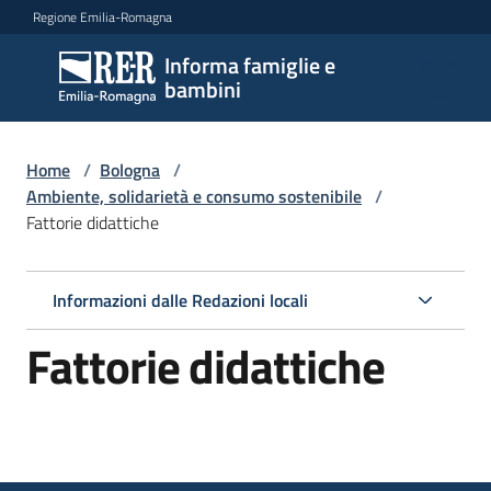
Vai al contenuto
Vai alla navigazione
Vai al footer
Regione Emilia-Romagna
Informa famiglie e
Informa
bambini
famiglie
e
bambini
Home
/
Bologna
/
Ambiente, solidarietà e consumo sostenibile
/
Fattorie didattiche
Argomenti
Informazioni dalle Redazioni locali
Servizi
Fattorie didattiche
Centri
per
le
famiglie