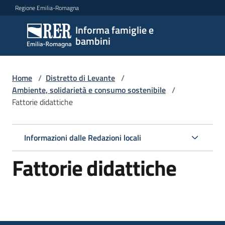
Vai al contenuto
Vai alla navigazione
Vai al footer
Regione Emilia-Romagna
Informa famiglie e
Informa
bambini
famiglie
e
bambini
Home
/
Distretto di Levante
/
Ambiente, solidarietà e consumo sostenibile
/
Fattorie didattiche
Argomenti
Informazioni dalle Redazioni locali
Servizi
Fattorie didattiche
Centri
per
le
famiglie