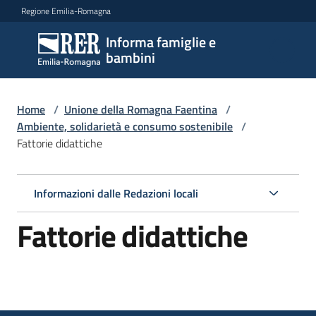
Vai al contenuto
Vai alla navigazione
Vai al footer
Regione Emilia-Romagna
Informa famiglie e
Informa
bambini
famiglie
e
bambini
Home
/
Unione della Romagna Faentina
/
Ambiente, solidarietà e consumo sostenibile
/
Fattorie didattiche
Argomenti
Informazioni dalle Redazioni locali
Servizi
Fattorie didattiche
Centri
per
le
famiglie