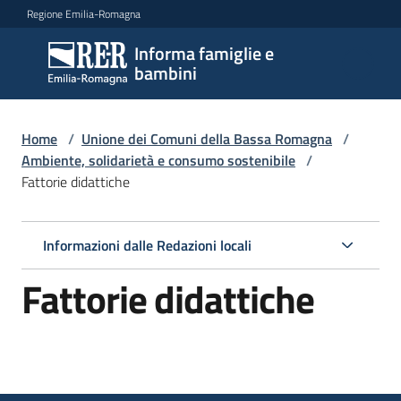
Vai al contenuto
Vai alla navigazione
Vai al footer
Regione Emilia-Romagna
Informa famiglie e
Informa
bambini
famiglie
e
bambini
Home
/
Unione dei Comuni della Bassa Romagna
/
Ambiente, solidarietà e consumo sostenibile
/
Fattorie didattiche
Argomenti
Informazioni dalle Redazioni locali
Servizi
Fattorie didattiche
Centri
per
le
famiglie