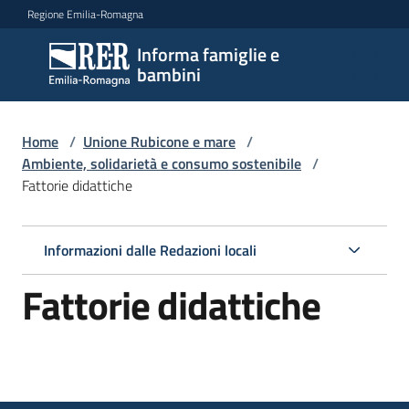
Vai al contenuto
Vai alla navigazione
Vai al footer
Regione Emilia-Romagna
Informa famiglie e
Informa
bambini
famiglie
e
bambini
Home
/
Unione Rubicone e mare
/
Ambiente, solidarietà e consumo sostenibile
/
Fattorie didattiche
Argomenti
Informazioni dalle Redazioni locali
Servizi
Fattorie didattiche
Centri
per
le
famiglie