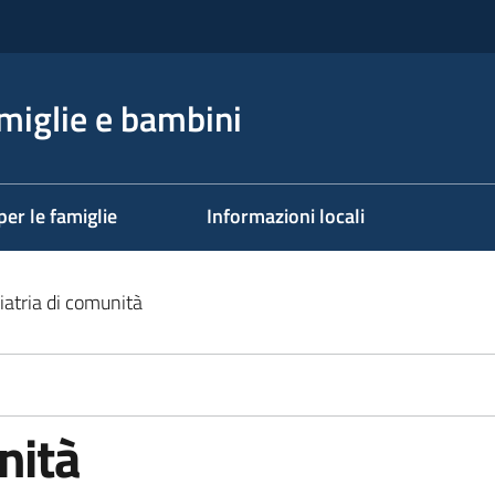
miglie e bambini
per le famiglie
Informazioni locali
iatria di comunità
nità