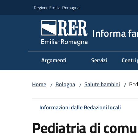
Vai al contenuto
Vai alla navigazione
Vai al footer
Regione Emilia-Romagna
Informa fa
Argomenti
Servizi
Centri 
Home
Bologna
Salute bambini
Ped
/
/
/
Informazioni dalle Redazioni locali
Pediatria di comu