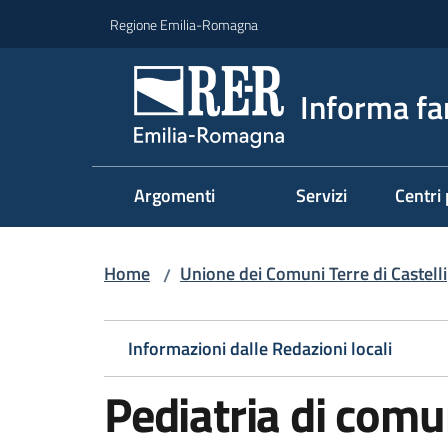
Vai al contenuto
Vai alla navigazione
Vai al footer
Regione Emilia-Romagna
Informa fa
Argomenti
Servizi
Centri 
Home
Unione dei Comuni Terre di Castelli
/
Informazioni dalle Redazioni locali
Pediatria di comu