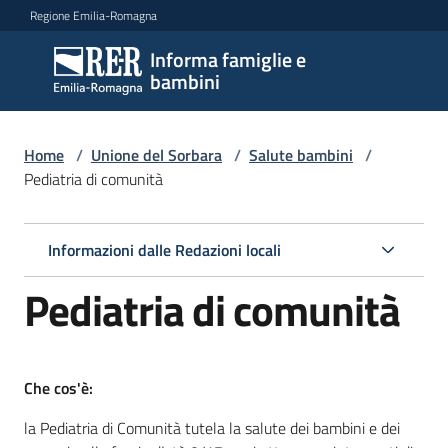
Vai al contenuto
Vai alla navigazione
Vai al footer
Regione Emilia-Romagna
Informa famiglie e
Informa
bambini
famiglie
e
bambini
Home
/
Unione del Sorbara
/
Salute bambini
/
Pediatria di comunità
Argomenti
Informazioni dalle Redazioni locali
Pediatria di comunità
Servizi
Centri
Che cos'è:
per
le
la Pediatria di Comunità tutela la salute dei bambini e dei
famiglie