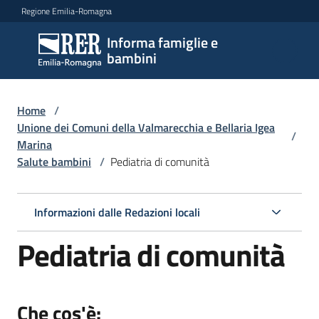
Vai al contenuto
Vai alla navigazione
Vai al footer
Regione Emilia-Romagna
Informa famiglie e
Informa
bambini
famiglie
e
bambini
Home
/
Unione dei Comuni della Valmarecchia e Bellaria Igea
/
Marina
Salute bambini
/
Pediatria di comunità
Argomenti
Informazioni dalle Redazioni locali
Servizi
Pediatria di comunità
Centri
per
le
Che cos'è:
famiglie