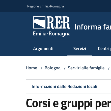
Vai al contenuto
Vai alla navigazione
Vai al footer
Regione Emilia-Romagna
Informa fa
Argomenti
Servizi
Centri 
Menu selezionato
Home
Bologna
Servizi alle famiglie
/
/
/
Informazioni dalle Redazioni locali
Corsi e gruppi per