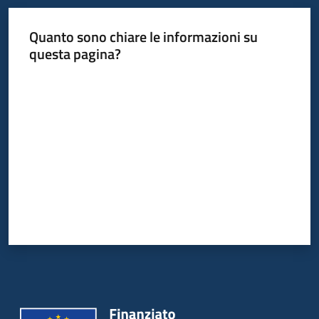
Quanto sono chiare le informazioni su
Informazioni
questa pagina?
locali
Valuta da 1 a 5 stelle
Newsletter