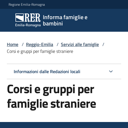
Vai al contenuto
Vai alla navigazione
Vai al footer
Regione Emilia-Romagna
Informa famiglie e
Informa
bambini
famiglie
e
bambini
Home
/
Reggio-Emilia
/
Servizi alle famiglie
/
Corsi e gruppi per famiglie straniere
Argomenti
Informazioni dalle Redazioni locali
Corsi e gruppi per
Servizi
Menu selezionato
famiglie straniere
Centri
per
le
famiglie