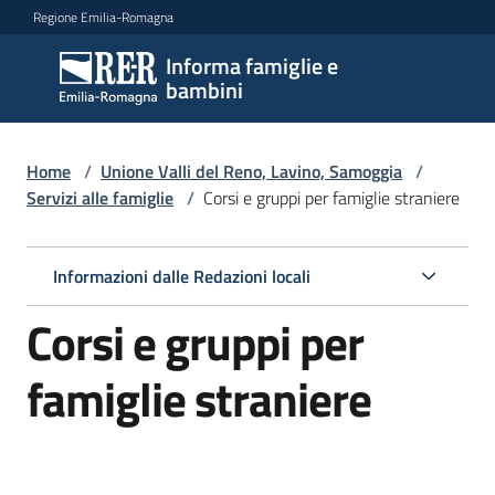
Vai al contenuto
Vai alla navigazione
Vai al footer
Regione Emilia-Romagna
Informa famiglie e
Informa
bambini
famiglie
e
bambini
Home
/
Unione Valli del Reno, Lavino, Samoggia
/
Servizi alle famiglie
/
Corsi e gruppi per famiglie straniere
Argomenti
Informazioni dalle Redazioni locali
Corsi e gruppi per
Servizi
Menu selezionato
famiglie straniere
Centri
per
le
famiglie