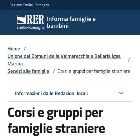
Vai al contenuto
Vai alla navigazione
Vai al footer
Regione Emilia-Romagna
Informa famiglie e
Informa
bambini
famiglie
e
bambini
Home
/
Unione dei Comuni della Valmarecchia e Bellaria Igea
/
Marina
Servizi alle famiglie
/
Corsi e gruppi per famiglie straniere
Argomenti
Informazioni dalle Redazioni locali
Servizi
Menu selezionato
Corsi e gruppi per
Centri
per
famiglie straniere
le
famiglie