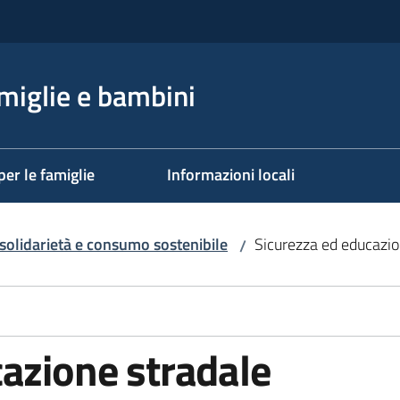
miglie e bambini
per le famiglie
Informazioni locali
solidarietà e consumo sostenibile
Sicurezza ed educazio
/
azione stradale