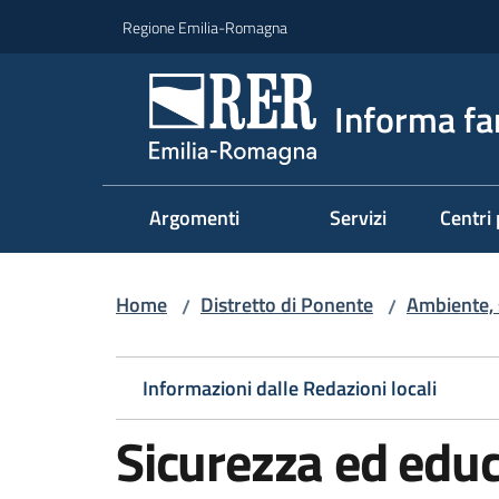
Vai al contenuto
Vai alla navigazione
Vai al footer
Regione Emilia-Romagna
Informa fa
Argomenti
Servizi
Centri 
Home
Distretto di Ponente
Ambiente, 
/
/
Informazioni dalle Redazioni locali
Sicurezza ed educ