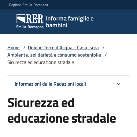
Vai al contenuto
Vai alla navigazione
Vai al footer
Regione Emilia-Romagna
Informa famiglie e
Informa
bambini
famiglie
e
bambini
Home
/
Unione Terre d'Acqua - Casa Isora
/
Ambiente, solidarietà e consumo sostenibile
/
Sicurezza ed educazione stradale
Argomenti
Informazioni dalle Redazioni locali
Servizi
Sicurezza ed
Centri
educazione stradale
per
le
famiglie