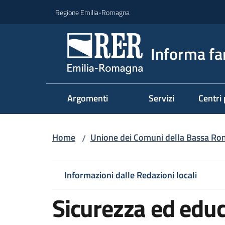
Vai al contenuto
Vai alla navigazione
Vai al footer
Regione Emilia-Romagna
Informa fa
Argomenti
Servizi
Centri 
Home
Unione dei Comuni della Bassa R
/
Informazioni dalle Redazioni locali
Sicurezza ed educ